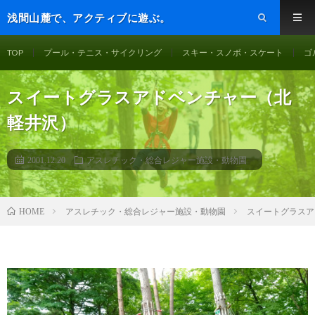
浅間山麓で、アクティブに遊ぶ。
TOP
プール・テニス・サイクリング
スキー・スノボ・スケート
ゴ
スイートグラスアドベンチャー（北
軽井沢）
2001.12.20
アスレチック・総合レジャー施設・動物園
アスレチック・総合レジャー施設・動物園
スイートグラスア
HOME