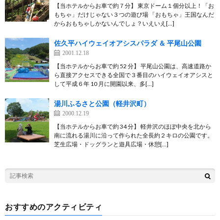
【当ホテルからお車で約７分】 東京ドーム１個分以上！「お
もちゃ」だけじゃない３つの遊び場 「おもちゃ」王国なんだ
からおもちゃしかないんでしょ？いえいえ[…]
佐久平ハイウェイオアシスパラダ ＆ 平尾山公園
2001.12.18
【当ホテルからお車で約 52 分】 平尾山公園は、高速道路か
ら直接アクセスできる全国で３番目のハイウェイオアシスと
して平成６年 10 月に開園以来、多[…]
湯川ふるさと公園（軽井沢町）
2000.12.19
【当ホテルからお車で約 34 分】 軽井沢のほぼ中央を北から
南に流れる湯川に沿って作られた全長約２キロの公園です。
芝生広場・ドッグランと遊具広場・休憩[…]
おすすめのアクティビティ