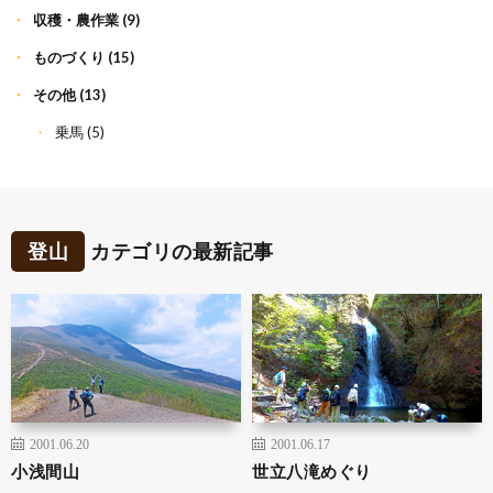
収穫・農作業
(9)
ものづくり
(15)
その他
(13)
乗馬
(5)
登山
カテゴリの最新記事
2001.06.20
2001.06.17
小浅間山
世立八滝めぐり