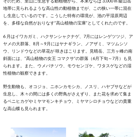
そのため、里山に生息する動植物から、本来ならば 3,000 m 級山岳
地帯に見られるような高山性の動植物までが、この狭い一帯に混在
し生息しているのです。こうした特有の環境が、池の平湿原周辺
を、多様な自然がおりなす”高山植物の宝庫”としてくれたのです。
6 月はイワカガミ、ハクサンシャクナゲ、7月にはレンゲツツジ、ア
ヤメの大群落、8月～9月にはヤナギラン、ノアザミ、マツムシソ
ウ、リンドウなどの草花が 咲きほこります。見晴岳、三方ヶ峰の南
斜面には、”高山植物の女王 コマクサ”の群落（6月下旬～7月）も見
られます。また、ウメバチソウ、モウセンゴケ、ワタスゲなどの湿
性植物の観察できます。
野生動物も、オコジョ、ニホンカモシカ、ノスリ、ハヤブサなどが
生息し、木々の間には多くの野鳥がさえずり、また花を求めて集ま
るベニヒカゲやミヤマモンキチョウ、ミヤマシロチョウなどの貴重
な高山蝶も見られます。