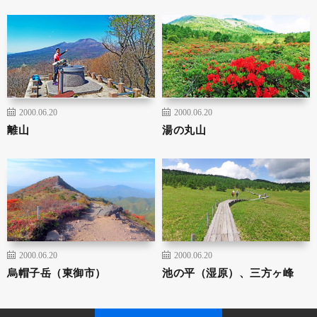
2000.06.20
2000.06.20
離山
湯の丸山
2000.06.20
2000.06.20
烏帽子岳（東御市）
池の平（湿原）、三方ヶ峰