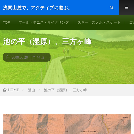
浅間山麓で、アクティブに遊ぶ。
TOP
プール・テニス・サイクリング
スキー・スノボ・スケート
ゴ
池の平（湿原）、三方ヶ峰
2000.06.20
登山
登山
池の平（湿原）、三方ヶ峰
HOME