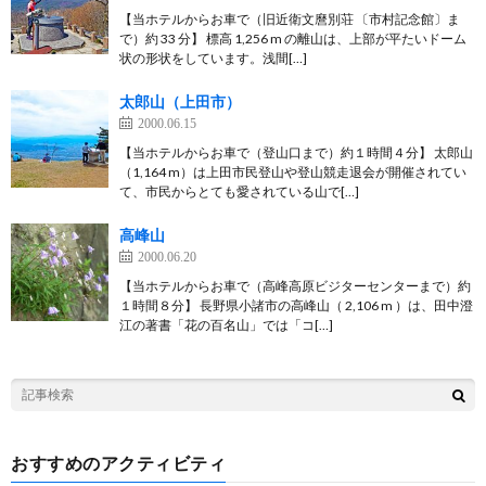
【当ホテルからお車で（旧近衛文麿別荘 〔市村記念館〕ま
で）約 33 分】 標高 1,256 m の離山は、上部が平たいドーム
状の形状をしています。浅間[…]
太郎山（上田市）
2000.06.15
【当ホテルからお車で（登山口まで）約１時間４分】 太郎山
（1,164 m）は上田市民登山や登山競走退会が開催されてい
て、市民からとても愛されている山で[…]
高峰山
2000.06.20
【当ホテルからお車で（高峰高原ビジターセンターまで）約
１時間８分】 長野県小諸市の高峰山（ 2,106 m ）は、田中澄
江の著書「花の百名山」では「コ[…]
おすすめのアクティビティ