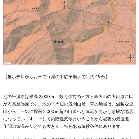
【当ホテルからお車で（池の平駐車場まで）約 45 分】
池の平湿原は標高 2,000 m 、数万年前の三方ヶ峰火山の火口原に広
がる高層湿原です。池の平周辺の浅間山麓一帯の地域は、温暖な里
山から、一気に標高 2,000 m 超の山頂へと気流が向かう急峻な地形
になっています。そして内陸性気候ということから昼夜の気温差、
年間の気温差がとても大きく、特色ある気候条件にあります。