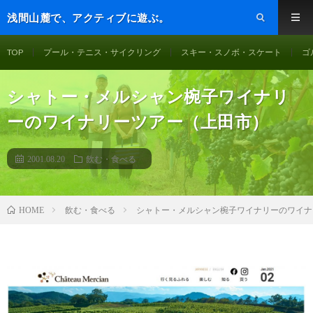
浅間山麓で、アクティブに遊ぶ。
TOP
プール・テニス・サイクリング
スキー・スノボ・スケート
ゴ
シャトー・メルシャン椀子ワイナリ
ーのワイナリーツアー（上田市）
2001.08.20
飲む・食べる
飲む・食べる
シャトー・メルシャン椀子ワイナリーのワイナ
HOME