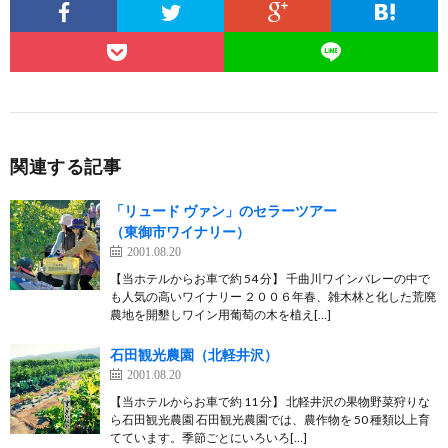
関連する記事
「リュード ヴァン」のセラーツアー
（東御市ワイナリー）
2001.08.20
【当ホテルからお車で約 54 分】 千曲川ワインバレーの中で
も人気の高いワイナリー ２００６年春、雑木林と化した荒廃
農地を開墾しワイン用葡萄の木を植え[…]
石田観光農園（北軽井沢）
2001.08.20
【当ホテルからお車で約 11 分】 北軽井沢の果物野菜狩りな
ら石田観光農園 石田観光農園では、農作物を 50 種類以上育
てています。季節ごとにいろいろ[…]