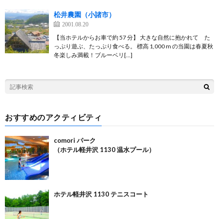
松井農園（小諸市）
2001.08.20
【当ホテルからお車で約 57 分】 大きな自然に抱かれて た
っぷり遊ぶ、たっぷり食べる。 標高 1,000 m の当園は春夏秋
冬楽しみ満載！ブルーベリ[…]
おすすめのアクティビティ
comori パーク
（ホテル軽井沢 1130 温水プール）
ホテル軽井沢 1130 テニスコート