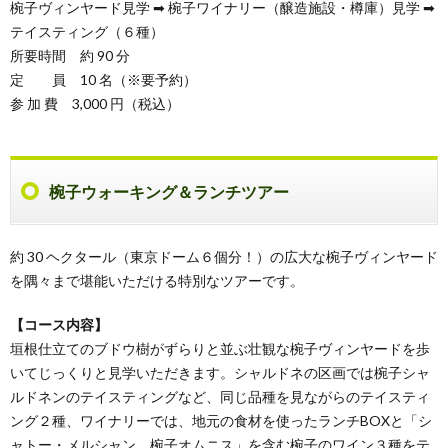
椀子ヴィンヤード見学 ➡ 椀子ワイナリー（醸造施設・樽庫）見学 ➡
テイスティング（６種）
所要時間 約 90 分
定 員 10 名（※要予約）
参 加 費 3,000 円（税込）
椀子ウォーキング＆ランチツアー
約 30 ヘクタール（東京ドーム６個分！）の広大な椀子ヴィンヤード
を隅々まで堪能いただける特別なツアーです。
【コース内容】
垣根仕立てのブドウ樹がずらりと並ぶ壮観な椀子ヴィンヤードを歩
いてじっくりと見学いただきます。シャルドネの区画では椀子シャ
ルドネンのテイスティングなど、同じ品種を見ながらのテイスティ
ング２種、ワイナリーでは、地元の食材を使ったランチBOXと「シ
ャトー・メルシャン 椀子オムニス」を含む椀子のワイン３種をテ