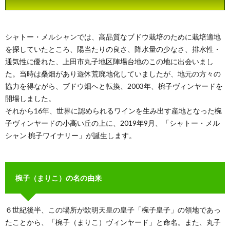
シャトー・メルシャンでは、高品質なブドウ栽培のために栽培適地
を探していたところ、陽当たりの良さ、降水量の少なさ、排水性・
通気性に優れた、上田市丸子地区陣場台地のこの地に出会いまし
た。当時は桑畑があり遊休荒廃地化していましたが、地元の方々の
協力を得ながら、ブドウ畑へと転換、2003年、椀子ヴィンヤードを
開場しました。
それから16年、世界に認められるワインを生み出す産地となった椀
子ヴィンヤードの小高い丘の上に、2019年9月、「シャトー・メル
シャン 椀子ワイナリー」が誕生します。
椀子（まりこ）の名の由来
６世紀後半、この場所が欽明天皇の皇子「椀子皇子」の領地であっ
たことから、「椀子（まりこ）ヴィンヤード」と命名。また、丸子