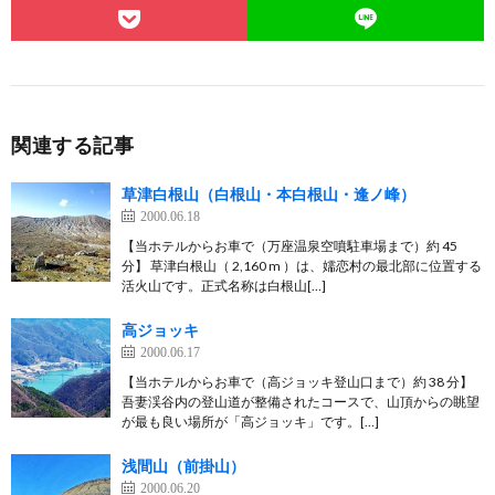
関連する記事
草津白根山（白根山・本白根山・逢ノ峰）
2000.06.18
【当ホテルからお車で（万座温泉空噴駐車場まで）約 45
分】 草津白根山（ 2,160 m ）は、嬬恋村の最北部に位置する
活火山です。正式名称は白根山[…]
高ジョッキ
2000.06.17
【当ホテルからお車で（高ジョッキ登山口まで）約 38 分】
吾妻渓谷内の登山道が整備されたコースで、山頂からの眺望
が最も良い場所が「高ジョッキ」です。[…]
浅間山（前掛山）
2000.06.20