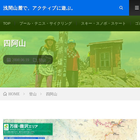
浅間山麓で、アクティブに遊ぶ。
TOP
プール・テニス・サイクリング
スキー・スノボ・スケート
ゴ
四阿山
2000.06.19
登山
登山
四阿山
HOME