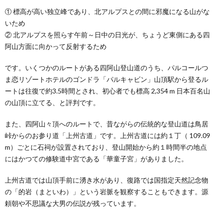
① 標高が高い独立峰であり、北アルプスとの間に邪魔になる山がな
いため
② 北アルプスを照らす午前～日中の日光が、ちょうど東側にある四
阿山方面に向かって反射するため
です。いくつかのルートがある四阿山登山道のうち、パルコールつ
ま恋リゾートホテルのゴンドラ「パルキャビン」山頂駅から登るル
ートは往復で約3.5時間とされ、初心者でも標高 2,354 m 日本百名山
の山頂に立てる、と評判です。
また、四阿山々頂へのルートで、昔ながらの伝統的な登山道は鳥居
峠からのお参り道「上州古道」です。上州古道には約１丁（ 109.09
m）ごとに石祠が設置されており、登山開始から約１時間半の地点
にはかつての修験道中宮である「華童子宮」がありました。
上州古道では山頂手前に湧き水があり、復路では国指定天然記念物
の「的岩（まといわ）」という岩脈を観察することもできます。源
頼朝や不思議な大男の伝説が残っています。