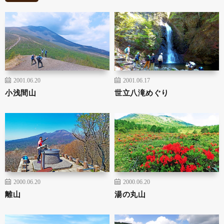
2001.06.20
2001.06.17
小浅間山
世立八滝めぐり
2000.06.20
2000.06.20
離山
湯の丸山