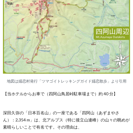
地図は嬬恋村発行「ツマゴイトレッキングガイド嬬恋散歩」より引用
【当ホテルからお車で（四阿山鳥居峠駐車場まで）約 40 分】
深田久弥の「日本百名山」の一座である「四阿山（あずまやさ
ん）：2,354 m」は、北アルプス（特に後立山連峰）の山々の眺めが
素晴らしいことで有名です。その理由は、