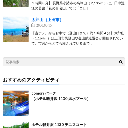
１時間８分】 長野県小諸市の高峰山（ 2,106 m ）は、田中澄
江の著書「花の百名山」では「コ[…]
太郎山（上田市）
2000.06.15
【当ホテルからお車で（登山口まで）約１時間４分】 太郎山
（1,164 m）は上田市民登山や登山競走退会が開催されてい
て、市民からとても愛されている山で[…]
おすすめのアクティビティ
comori パーク
（ホテル軽井沢 1130 温水プール）
ホテル軽井沢 1130 テニスコート