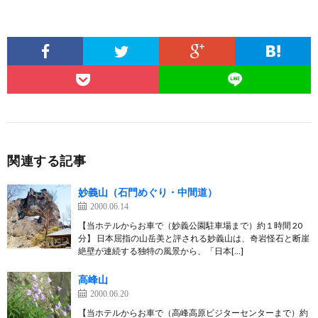
関連する記事
妙義山（石門めぐり・中間道）
2000.06.14
【当ホテルからお車で（妙義公園駐車場まで）約１時間 20
分】 日本屈指の山岳美と評される妙義山は、奇岩怪石と断崖
絶壁が連続する独特の風景から、「日本[…]
高峰山
2000.06.20
【当ホテルからお車で（高峰高原ビジターセンターまで）約