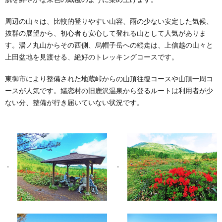
周辺の山々は、比較的登りやすい山容、雨の少ない安定した気候、
抜群の展望から、初心者も安心して登れる山として人気がありま
す。湯ノ丸山からその西側、烏帽子岳への縦走は、上信越の山々と
上田盆地を見渡せる、絶好のトレッキングコースです。
東御市により整備された地蔵峠からの山頂往復コースや山頂一周コ
ースが人気です。嬬恋村の旧鹿沢温泉から登るルートは利用者が少
ない分、整備が行き届いていない状況です。