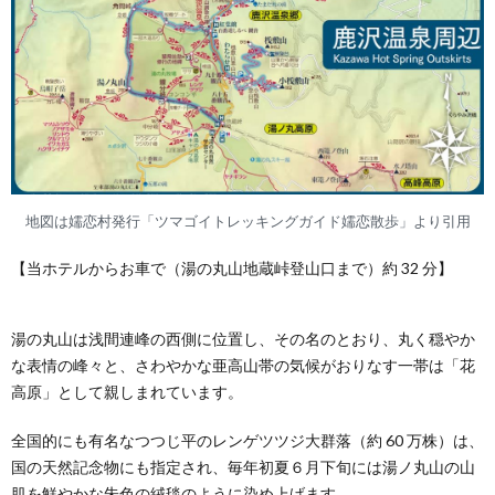
地図は嬬恋村発行「ツマゴイトレッキングガイド嬬恋散歩」より引用
【当ホテルからお車で（湯の丸山地蔵峠登山口まで）約 32 分】
湯の丸山は浅間連峰の西側に位置し、その名のとおり、丸く穏やか
な表情の峰々と、さわやかな亜高山帯の気候がおりなす一帯は「花
高原」として親しまれています。
全国的にも有名なつつじ平のレンゲツツジ大群落（約 60 万株）は、
国の天然記念物にも指定され、毎年初夏６月下旬には湯ノ丸山の山
肌を鮮やかな朱色の絨毯のように染め上げます。