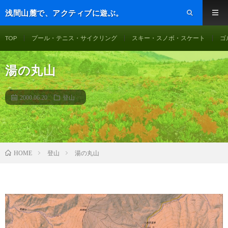
浅間山麓で、アクティブに遊ぶ。
TOP
プール・テニス・サイクリング
スキー・スノボ・スケート
ゴ
湯の丸山
2000.06.20
登山
登山
湯の丸山
HOME