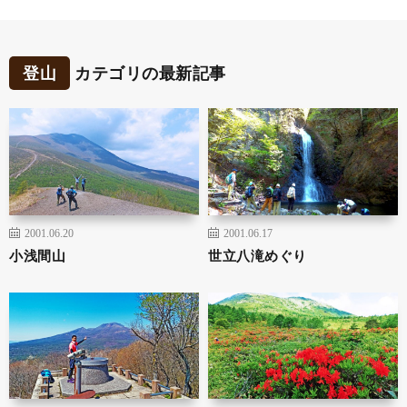
登山
カテゴリの最新記事
2001.06.20
2001.06.17
小浅間山
世立八滝めぐり