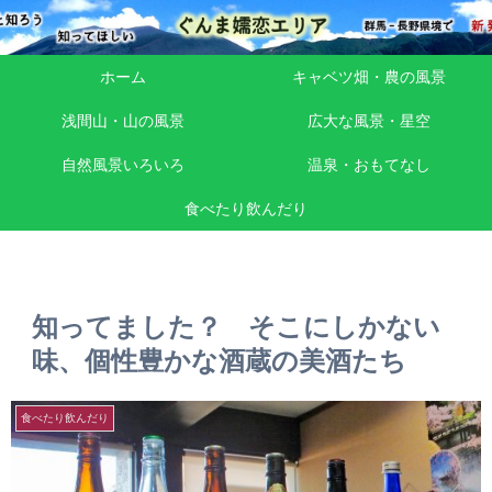
ホーム
キャベツ畑・農の風景
浅間山・山の風景
広大な風景・星空
自然風景いろいろ
温泉・おもてなし
食べたり飲んだり
知ってました？ そこにしかない
味、個性豊かな酒蔵の美酒たち
食べたり飲んだり