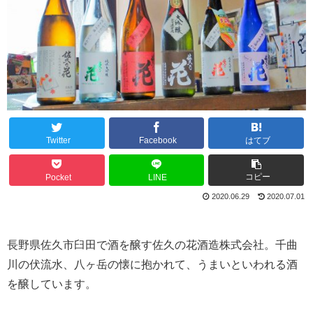
Twitter
Facebook
はてブ
コピー
Pocket
LINE
2020.06.29
2020.07.01
長野県佐久市臼田で酒を醸す佐久の花酒造株式会社。千曲
川の伏流水、八ヶ岳の懐に抱かれて、うまいといわれる酒
を醸しています。