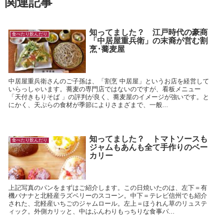
関連記事
知ってました？ 江戸時代の豪商
食べたり飲んだり
「中居屋重兵衛」の末裔が営む割
烹･蕎麦屋
中居屋重兵衛さんのご子孫は、「割烹 中居屋」というお店を経営して
いらっしゃいます。蕎麦の専門店ではないのですが、看板メニュー
「天付きもりそば 」の評判が良く、蕎麦屋のイメージが強いです。と
にかく、天ぷらの食材が季節によりさまざまで、一般...
知ってました？ トマトソースも
食べたり飲んだり
ジャムもあんも全て手作りのベー
カリー
上記写真のパンをまずはご紹介します。この日焼いたのは、左下＝有
機バナナと北軽産ラズベリーのスコーン。中下＝テレビ信州でも紹介
された、北軽産いちごのジャムロール。左上＝ほうれん草のリュステ
ィック。外側カリッと、中はふんわりもっちりな食事パ...