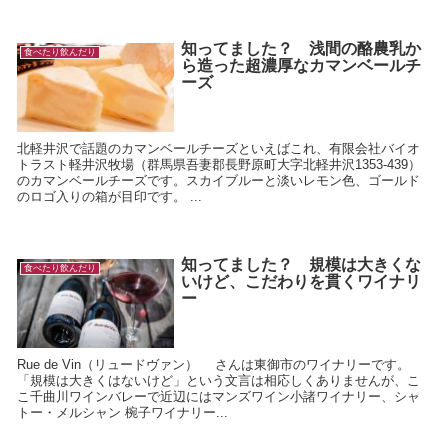
知ってました？ 浅間の酪農乳か
食べたり飲んだり
ら造った超濃厚なカマンベールチ
ーズ
北軽井沢で話題のカマンベールチーズといえばこれ、有限会社バイオ
トラスト軽井沢牧場（群馬県吾妻郡長野原町大字北軽井沢1353-439）
のカマンベールチーズです。スカイブルーと淡いレモン色、ゴールド
のロゴ入りの箱が目印です。 ...
知ってました？ 規模は大きくな
食べたり飲んだり
いけど、こだわりを貫くワイナリ
ー
Rue de Vin（リュードヴァン） さんは東御市のワイナリーです。
「規模は大きくはないけど」という文言は相応しくありませんが、こ
こ千曲川ワインバレーで近辺にはマンズワイン小諸ワイナリー、シャ
トー・メルシャン 椀子ワイナリー...