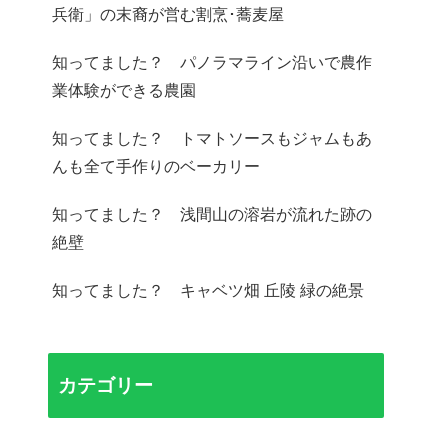
兵衛」の末裔が営む割烹･蕎麦屋
知ってました？ パノラマライン沿いで農作
業体験ができる農園
知ってました？ トマトソースもジャムもあ
んも全て手作りのベーカリー
知ってました？ 浅間山の溶岩が流れた跡の
絶壁
知ってました？ キャベツ畑 丘陵 緑の絶景
カテゴリー