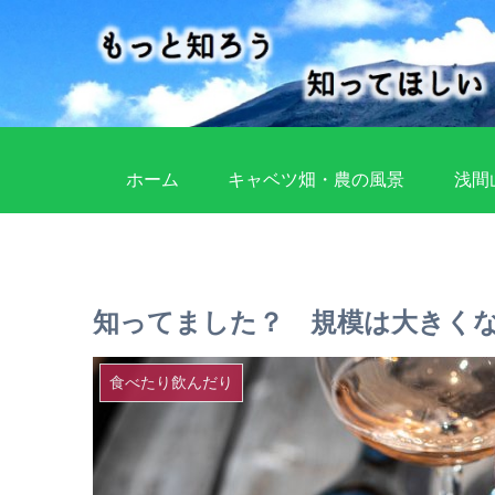
ホーム
キャベツ畑・農の風景
浅間
知ってました？ 規模は大きく
食べたり飲んだり