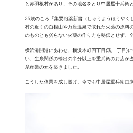
と赤羽根村があり、その地名をとり中居屋十兵衛
35歳のころ『集要砲薬新書（しゅうようほうやく
村の近くの白根山や万座温泉で取れた火薬の原料
のものとも劣らない火薬の作り方を秘伝とせず、
横浜港開港にあわせ、横浜本町四丁目(現二丁目)
い、生糸関係の輸出の半分以上を重兵衛のお店が
糸産業の元を築きました。
こうした偉業を成し遂げ、今でも中居屋重兵衛由