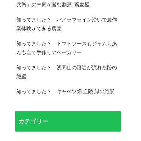
兵衛」の末裔が営む割烹･蕎麦屋
知ってました？ パノラマライン沿いで農作
業体験ができる農園
知ってました？ トマトソースもジャムもあ
んも全て手作りのベーカリー
知ってました？ 浅間山の溶岩が流れた跡の
絶壁
知ってました？ キャベツ畑 丘陵 緑の絶景
カテゴリー