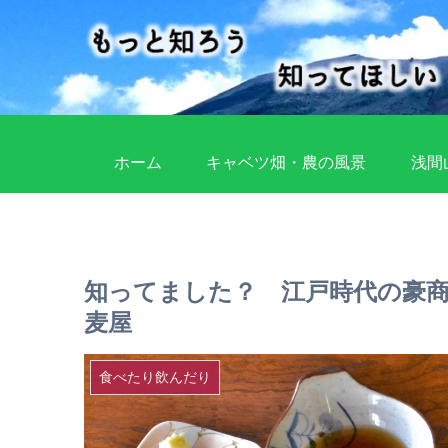
ホーム
キャベツ畑・農の風景
浅間
知ってました？ 江戸時代の豪商
麦屋
食べたり飲んだり