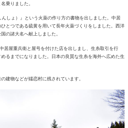
と名乗りました。
しんしょ）』という火薬の作り方の書物を出しました。中居
のひとつである硫黄を用いて長年火薬づくりをしました。西洋
全国の諸大名へ献上しました。
に中居屋重兵衛と屋号を付けた店を出しまし、生糸取引を行
占めるまでになりました。日本の良質な生糸を海外へ広めた生
来の建物などが嬬恋村に残されています。