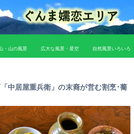
山・山の風景
広大な風景・星空
自然風景いろいろ
「中居屋重兵衛」の末裔が営む割烹･蕎