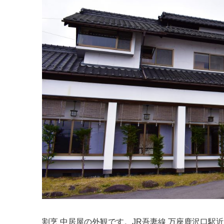
割烹 中居屋の外観です。JR吾妻線 万座鹿沢口